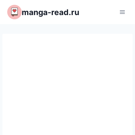
Перейти
manga-read.ru
к
содержимому