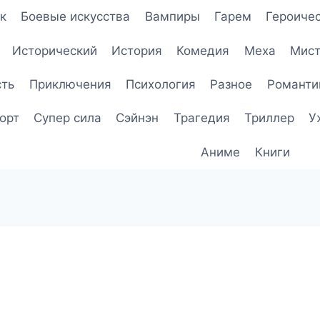
к
Боевые искусства
Вампиры
Гарем
Героичес
Исторический
История
Комедия
Меха
Мист
сть
Приключения
Психология
Разное
Романти
орт
Супер сила
Сэйнэн
Трагедия
Триллер
У
Аниме
Книги