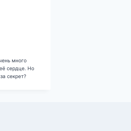
очень много
её сердце. Но
 за секрет?