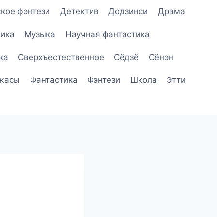
кое фэнтези
Детектив
Додзинси
Драма
ика
Музыка
Научная фантастика
ка
Сверхъестественное
Сёдзё
Сёнэн
жасы
Фантастика
Фэнтези
Школа
Этти