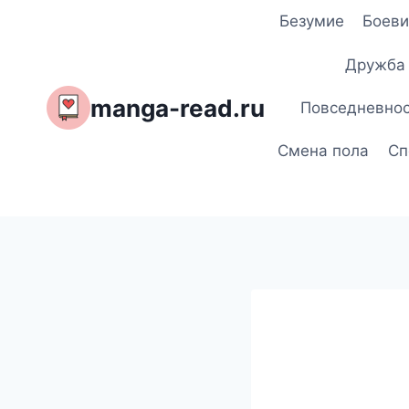
Перейти
Безумие
Боеви
к
содержимому
Дружба
manga-read.ru
Повседневно
Смена пола
Сп