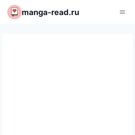
Перейти
manga-read.ru
к
содержимому