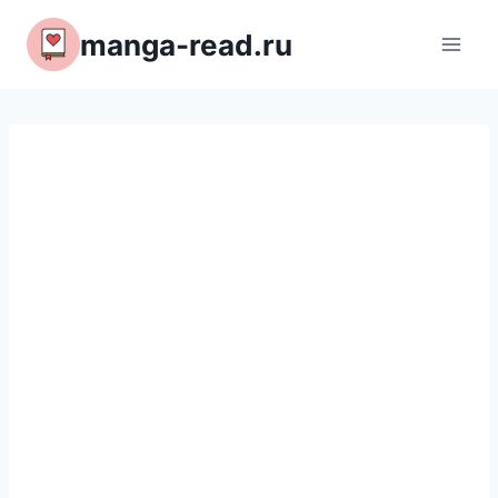
Перейти
manga-read.ru
к
содержимому