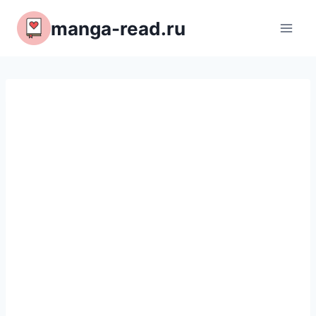
Перейти
manga-read.ru
к
содержимому