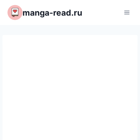
Перейти
manga-read.ru
к
содержимому