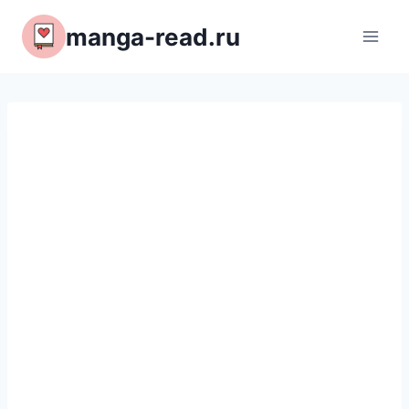
Перейти
manga-read.ru
к
содержимому