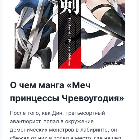
О чем манга «Меч
принцессы Чревоугодия»
После того, как Дин, третьесортный
авантюрист, попал в окружение
демонических монстров в лабиринте, он
сбежал от них и попал в место, где нашел