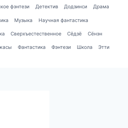
кое фэнтези
Детектив
Додзинси
Драма
ика
Музыка
Научная фантастика
ка
Сверхъестественное
Сёдзё
Сёнэн
жасы
Фантастика
Фэнтези
Школа
Этти