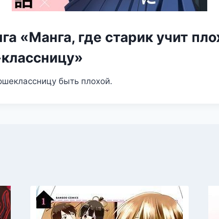
га «Манга, где старик учит пл
классницу»
ршеклассницу быть плохой.