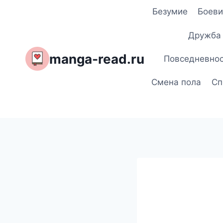
Перейти
Безумие
Боеви
к
содержимому
Дружба
manga-read.ru
Повседневно
Смена пола
Сп