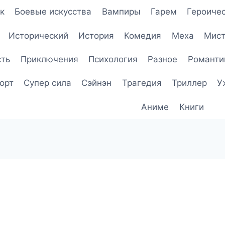
к
Боевые искусства
Вампиры
Гарем
Героичес
Исторический
История
Комедия
Меха
Мист
сть
Приключения
Психология
Разное
Романти
орт
Супер сила
Сэйнэн
Трагедия
Триллер
У
Аниме
Книги