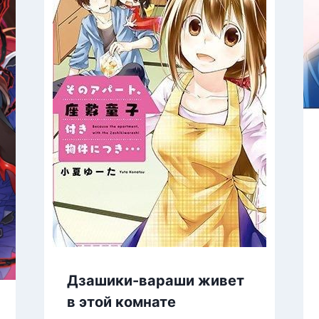
Дзашики-вараши живет
в этой комнате