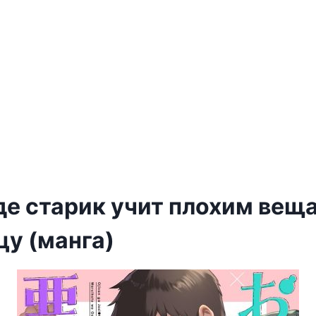
де старик учит плохим вещ
цу (манга)