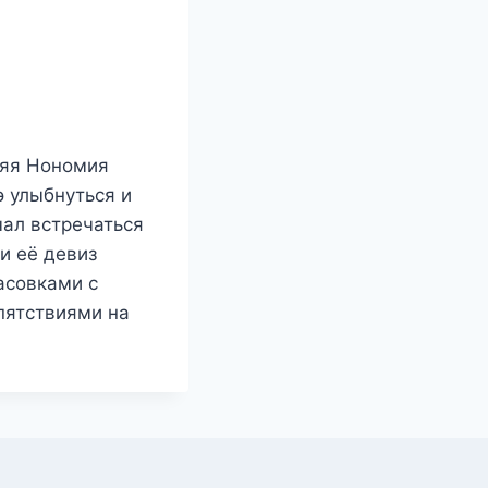
няя Нономия
 улыбнуться и
чал встречаться
и её девиз
асовками с
пятствиями на