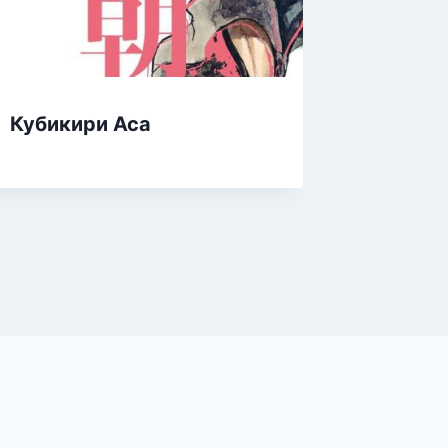
Любовь
Филос
Кубикири Аса