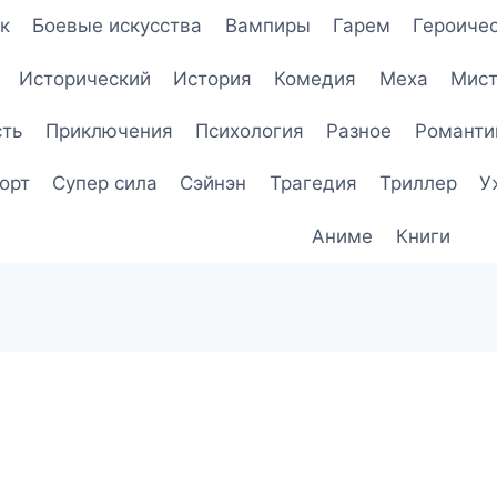
к
Боевые искусства
Вампиры
Гарем
Героичес
Исторический
История
Комедия
Меха
Мист
сть
Приключения
Психология
Разное
Романти
орт
Супер сила
Сэйнэн
Трагедия
Триллер
У
Аниме
Книги