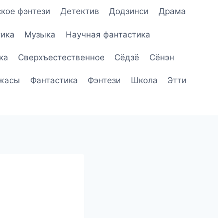
кое фэнтези
Детектив
Додзинси
Драма
ика
Музыка
Научная фантастика
ка
Сверхъестественное
Сёдзё
Сёнэн
жасы
Фантастика
Фэнтези
Школа
Этти