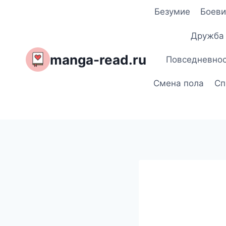
Перейти
Безумие
Боеви
к
содержимому
Дружба
manga-read.ru
Повседневно
Смена пола
Сп