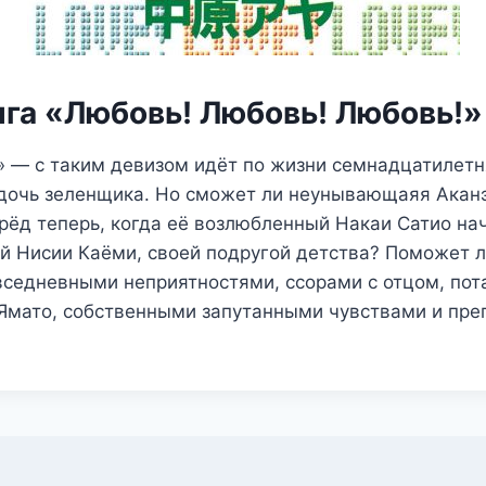
нга «Любовь! Любовь! Любовь!»
!» — с таким девизом идёт по жизни семнадцатилет
 дочь зеленщика. Но сможет ли неунывающаяя Аканэ
рёд теперь, когда её возлюбленный Накаи Сатио на
й Нисии Каёми, своей подругой детства? Поможет л
вседневными неприятностями, ссорами с отцом, пот
Ямато, собственными запутанными чувствами и пре