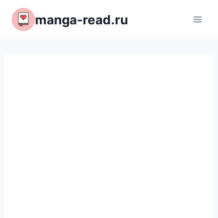
Перейти
manga-read.ru
к
содержимому