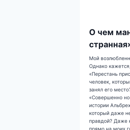
О чем ма
странная
Мой возлюбленны
Однако кажется,
«Перестань прис
человек, которы
занял его место
«Совершенно нов
истории Альбрех
который даже н
правдой? Даже к
прямо на моих г