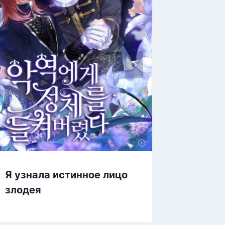
Изгнан
Я узнала истинное лицо
целите
злодея