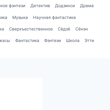
кое фэнтези
Детектив
Додзинси
Драма
ика
Музыка
Научная фантастика
ка
Сверхъестественное
Сёдзё
Сёнэн
жасы
Фантастика
Фэнтези
Школа
Этти