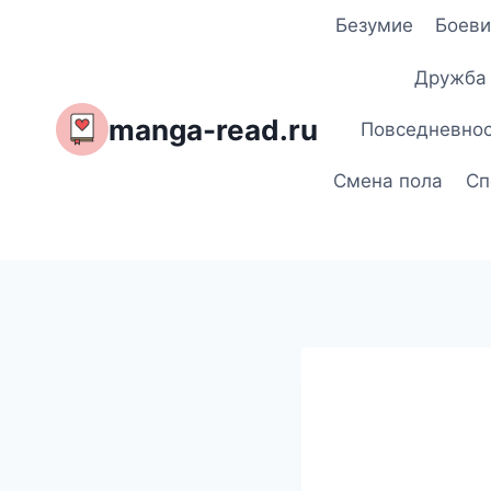
Перейти
Безумие
Боеви
к
содержимому
Дружба
manga-read.ru
Повседневно
Смена пола
Сп