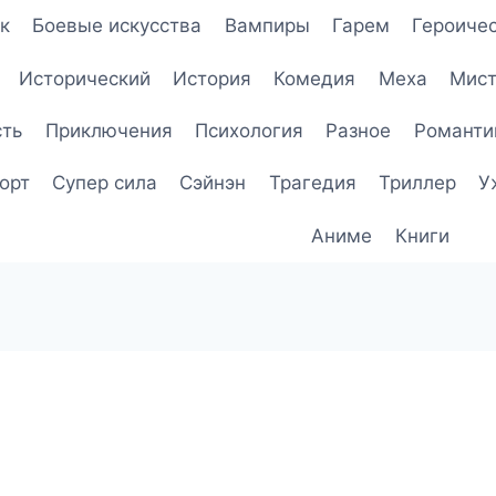
к
Боевые искусства
Вампиры
Гарем
Героичес
Исторический
История
Комедия
Меха
Мист
сть
Приключения
Психология
Разное
Романти
орт
Супер сила
Сэйнэн
Трагедия
Триллер
У
Аниме
Книги