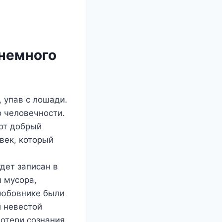
 немного
 упав с лошади.
о человечности.
тот добрый
век, который
дет записан в
 мусора,
любовнике были
й невестой
потери сознания,