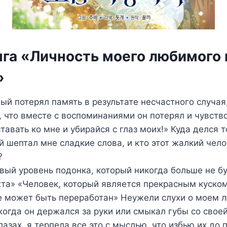
нга «Личность моего любимого
»
й потерял память в результате несчастного случая,
 что вместе с воспоминаниями он потерял и чувств
тавать ко мне и убирайся с глаз моих!» Куда делся 
й шептал мне сладкие слова, и кто этот жалкий чело
?
ый уровень подонка, который никогда больше не бу
та» «Человек, который является прекрасным куском
е может быть переработан» Неужели слухи о моем 
огда он держался за руки или смыкал губы со свое
лазах, я терпела все это с мыслью, что избью их до 