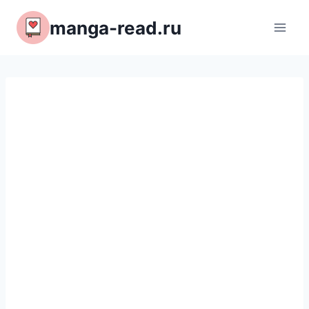
Перейти
manga-read.ru
к
содержимому