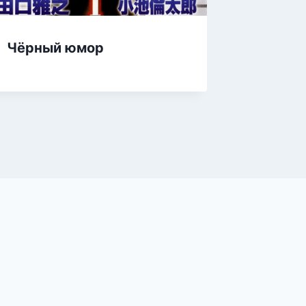
Чёрный юмор
Клетки
ILLEGA