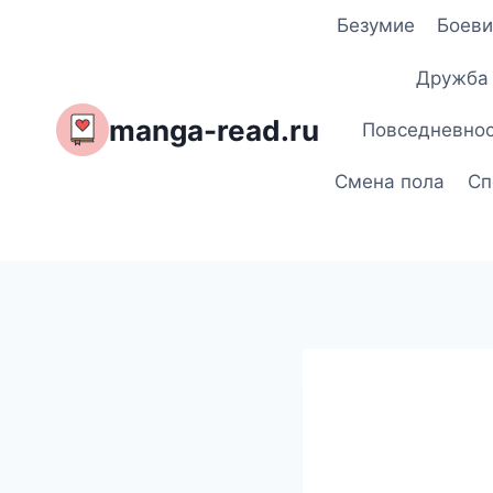
Перейти
Безумие
Боеви
к
содержимому
Дружба
manga-read.ru
Повседневно
Смена пола
Сп