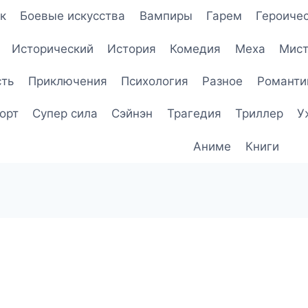
к
Боевые искусства
Вампиры
Гарем
Героичес
Исторический
История
Комедия
Меха
Мист
сть
Приключения
Психология
Разное
Романти
орт
Супер сила
Сэйнэн
Трагедия
Триллер
У
Аниме
Книги