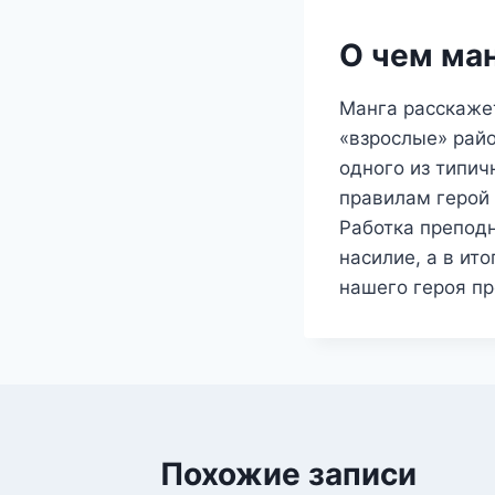
О чем ма
Манга расскажет
«взрослые» райо
одного из типич
правилам герой 
Работка преподн
насилие, а в ит
нашего героя пр
Похожие записи