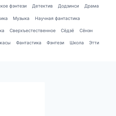
кое фэнтези
Детектив
Додзинси
Драма
ика
Музыка
Научная фантастика
ка
Сверхъестественное
Сёдзё
Сёнэн
жасы
Фантастика
Фэнтези
Школа
Этти