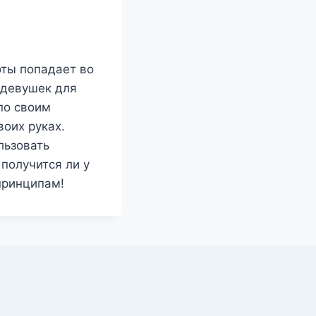
оты попадает во
 девушек для
по своим
воих руках.
льзовать
 получится ли у
принципам!