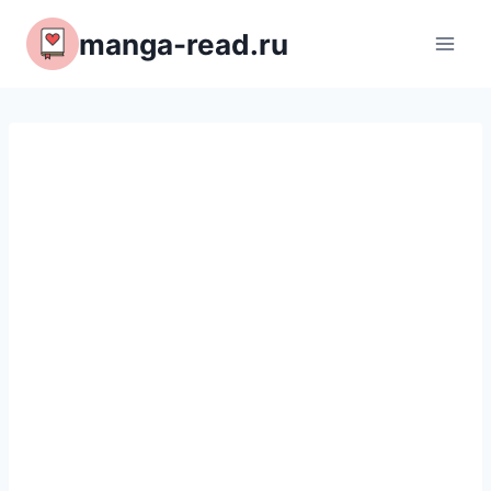
Перейти
manga-read.ru
к
содержимому