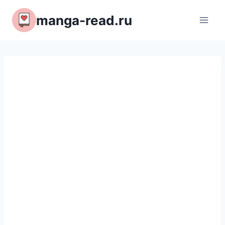
Перейти
manga-read.ru
к
содержимому