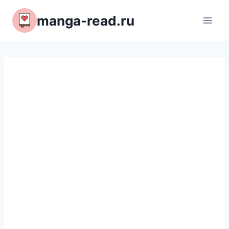
Перейти
manga-read.ru
к
содержимому