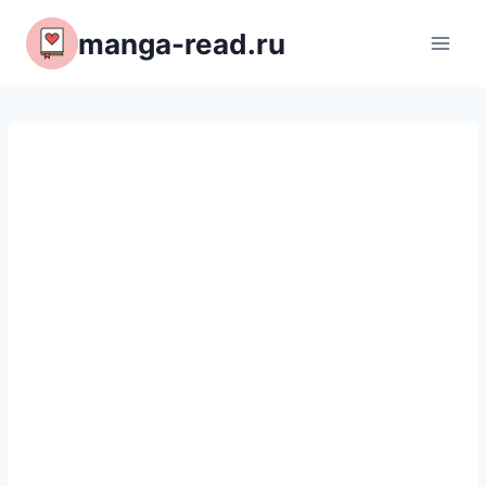
Перейти
manga-read.ru
к
содержимому