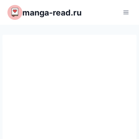
Перейти
manga-read.ru
к
содержимому