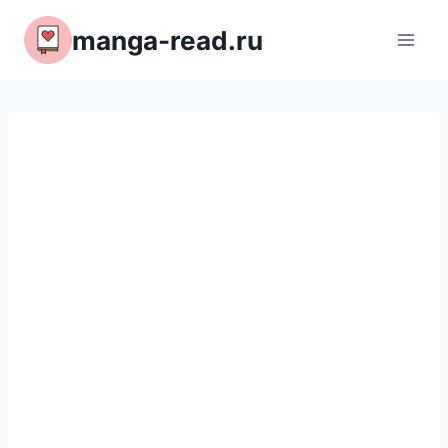
Перейти
manga-read.ru
к
содержимому