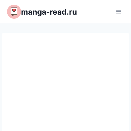
Перейти
manga-read.ru
к
содержимому