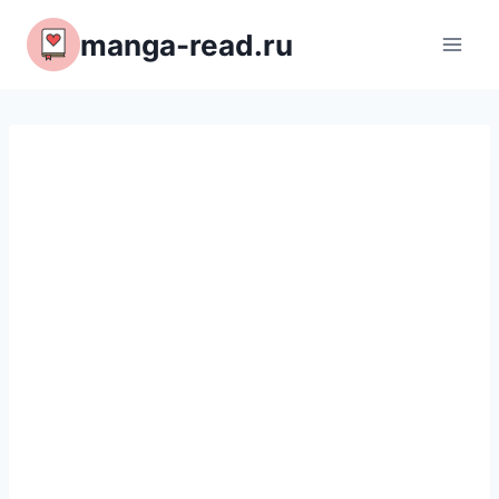
Перейти
manga-read.ru
к
содержимому