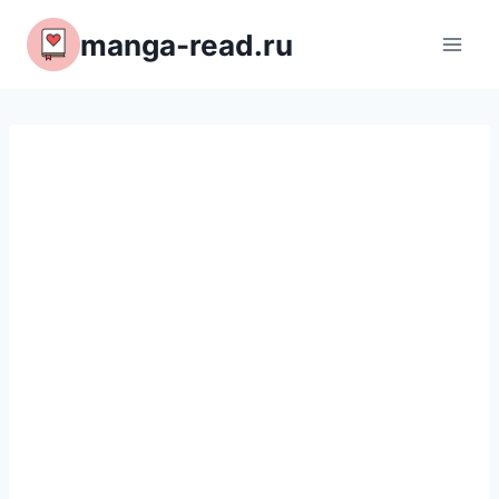
Перейти
manga-read.ru
к
содержимому