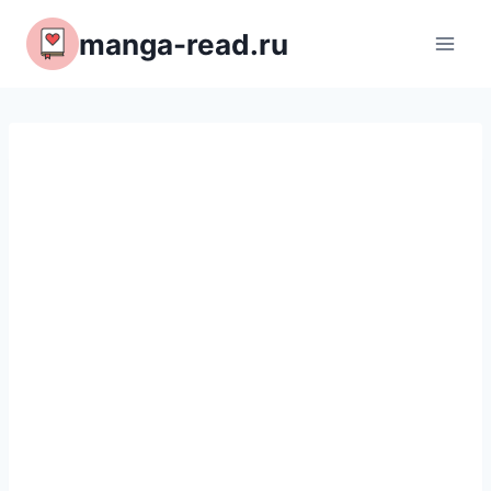
Перейти
manga-read.ru
к
содержимому