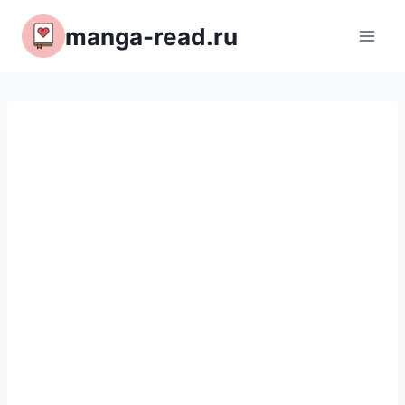
Перейти
manga-read.ru
к
содержимому