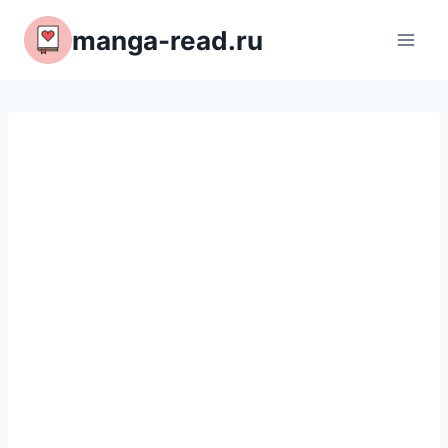
Перейти
manga-read.ru
к
содержимому