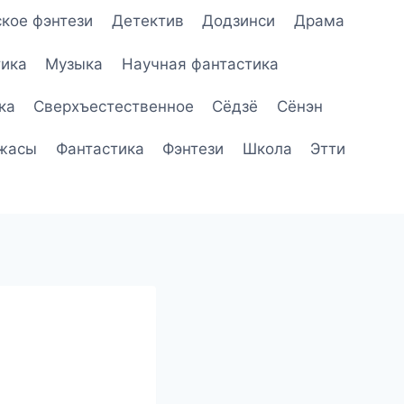
кое фэнтези
Детектив
Додзинси
Драма
ика
Музыка
Научная фантастика
ка
Сверхъестественное
Сёдзё
Сёнэн
жасы
Фантастика
Фэнтези
Школа
Этти