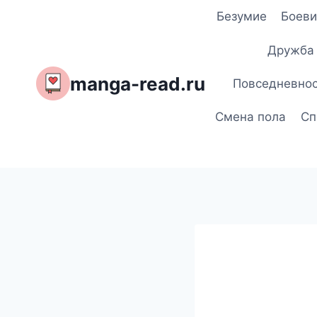
Перейти
Безумие
Боеви
к
содержимому
Дружба
manga-read.ru
Повседневно
Смена пола
Сп