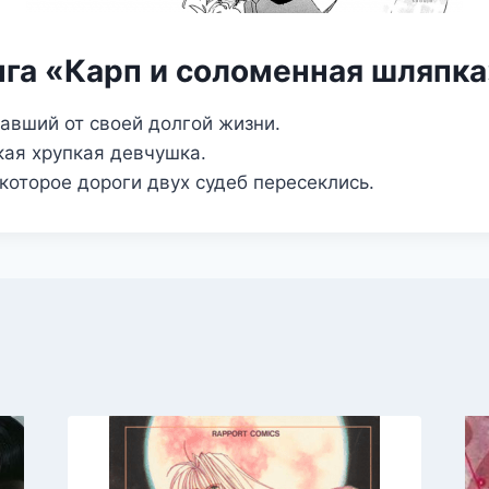
нга «Карп и соломенная шляпк
тавший от своей долгой жизни.
кая хрупкая девчушка.
 которое дороги двух судеб пересеклись.