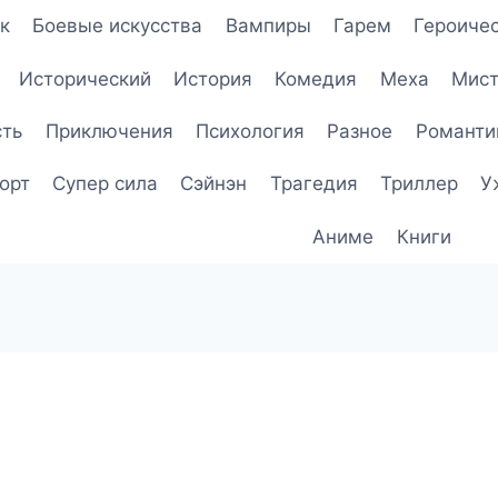
к
Боевые искусства
Вампиры
Гарем
Героичес
Исторический
История
Комедия
Меха
Мист
сть
Приключения
Психология
Разное
Романти
орт
Супер сила
Сэйнэн
Трагедия
Триллер
У
Аниме
Книги