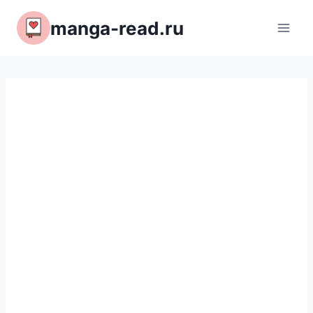
Перейти
manga-read.ru
к
содержимому