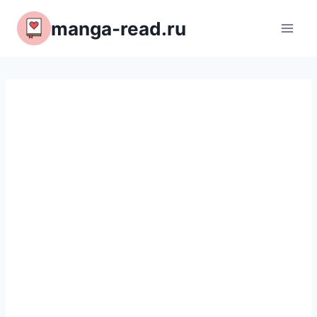
Перейти
manga-read.ru
к
содержимому