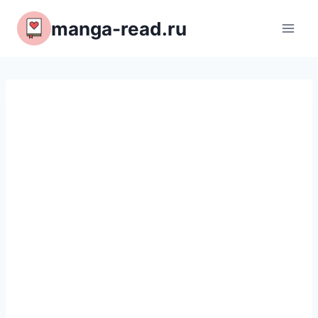
Перейти
manga-read.ru
к
содержимому