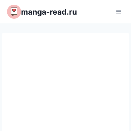
Перейти
manga-read.ru
к
содержимому