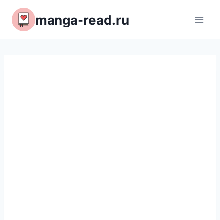
Перейти
manga-read.ru
к
содержимому