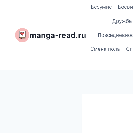
Перейти
Безумие
Боеви
к
содержимому
Дружба
manga-read.ru
Повседневно
Смена пола
Сп