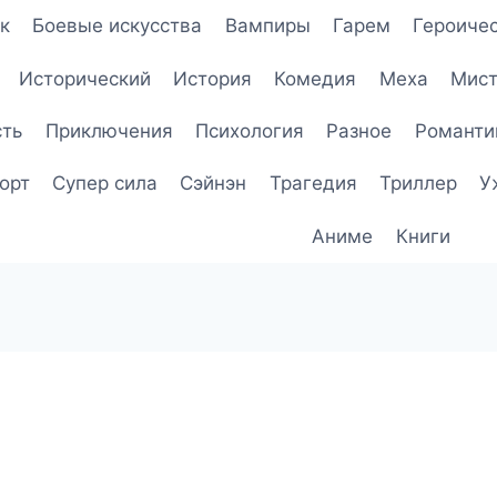
к
Боевые искусства
Вампиры
Гарем
Героичес
Исторический
История
Комедия
Меха
Мист
сть
Приключения
Психология
Разное
Романти
орт
Супер сила
Сэйнэн
Трагедия
Триллер
У
Аниме
Книги