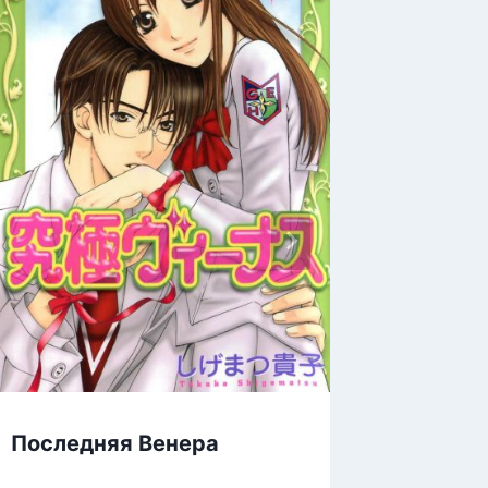
Гениал
Последняя Венера
слишко