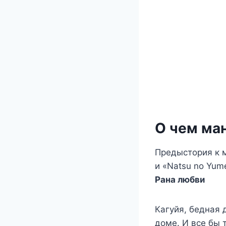
О чем ма
Предыстория к ма
и «Natsu no Yum
Рана любви
Кагуйя, бедная 
доме. И все бы 