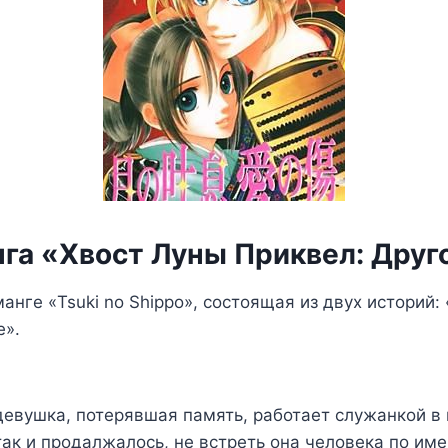
нга «Хвост Луны Приквел: Друг
нге «Tsuki no Shippo», состоящая из двух историй: «
e».
девушка, потерявшая память, работает служанкой в
так и продалжалось, не встреть она человека по име