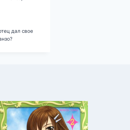
отец дал свое
анзо?