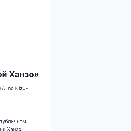
ой Ханзо»
Ai no Kizu»
 публичном
ни Ханзо,