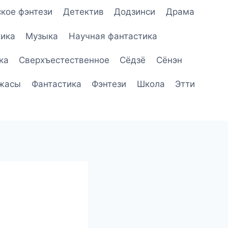
кое фэнтези
Детектив
Додзинси
Драма
ика
Музыка
Научная фантастика
ка
Сверхъестественное
Сёдзё
Сёнэн
жасы
Фантастика
Фэнтези
Школа
Этти