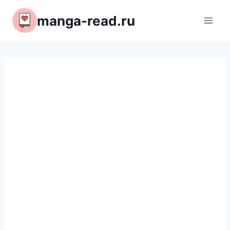
Перейти
manga-read.ru
к
содержимому