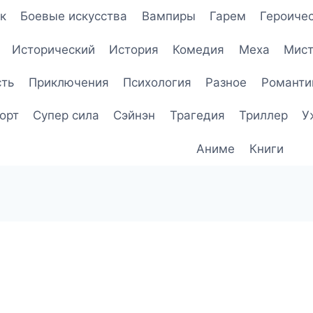
к
Боевые искусства
Вампиры
Гарем
Героичес
Исторический
История
Комедия
Меха
Мист
сть
Приключения
Психология
Разное
Романти
орт
Супер сила
Сэйнэн
Трагедия
Триллер
У
Аниме
Книги