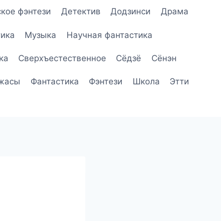
кое фэнтези
Детектив
Додзинси
Драма
ика
Музыка
Научная фантастика
ка
Сверхъестественное
Сёдзё
Сёнэн
жасы
Фантастика
Фэнтези
Школа
Этти