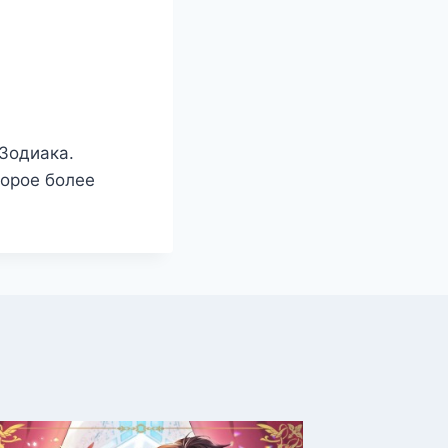
Зодиака.
торое более