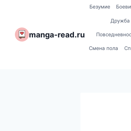
Перейти
Безумие
Боеви
к
содержимому
Дружба
manga-read.ru
Повседневно
Смена пола
Сп