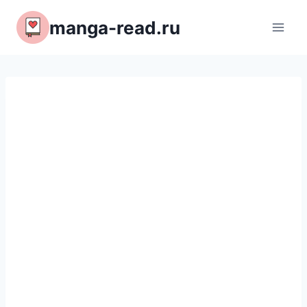
Перейти
manga-read.ru
к
содержимому