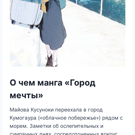
О чем манга «Город
мечты»
Майова Кусуноки переехала в город
Кумогаура («облачное побережье») рядом с
морем. Заметки об ослепительных и
сумрачных днях, сосредоточенных вокруг