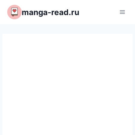
Перейти
manga-read.ru
к
содержимому