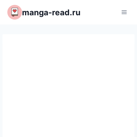
Перейти
manga-read.ru
к
содержимому