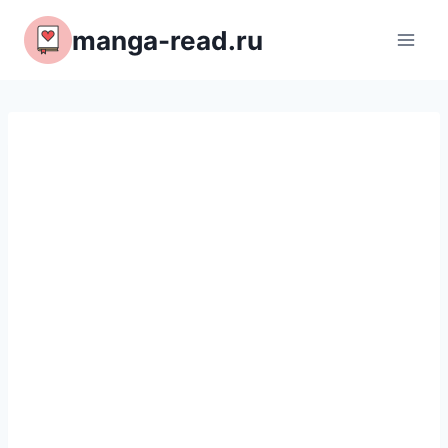
Перейти
manga-read.ru
к
содержимому