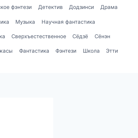
кое фэнтези
Детектив
Додзинси
Драма
ика
Музыка
Научная фантастика
ка
Сверхъестественное
Сёдзё
Сёнэн
жасы
Фантастика
Фэнтези
Школа
Этти