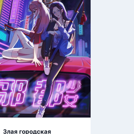
Принц
Злая городская