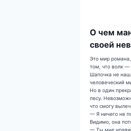
О чем ман
своей не
Это мир романа,
том, что волк —
Шапочка не нашл
человеческий м
Но в один прекр
лесу. Невозможн
что смогу вылеч
— Я ничего не п
Видимо, она пот
— Ты мне нравиш