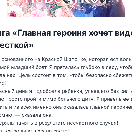
га «Главная героиня хочет вид
весткой»
 основанного на Красной Шапочке, которая ест волк
 мой младший брат. Я пряталась глубоко в лесу, что
а нас. Цель состоит в том, чтобы безопасно сбежат
ир!
асный день я подобрала ребенка, упавшего без сил
о просто пройти мимо больного дитя. Я привела ее 
ить и из всех именно она оказалась главной героине
омню, — сказала она.
еряла память в результате несчастного случая!
ься больше всех на свете!