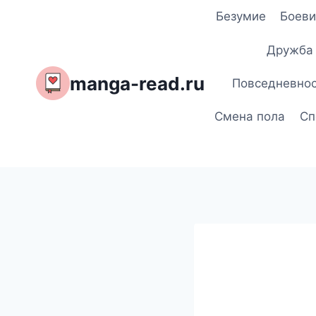
Перейти
Безумие
Боеви
к
содержимому
Дружба
manga-read.ru
Повседневно
Смена пола
Сп