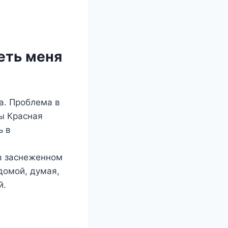
еть меня
а. Проблема в
бы Красная
ь в
 в заснеженном
домой, думая,
й.