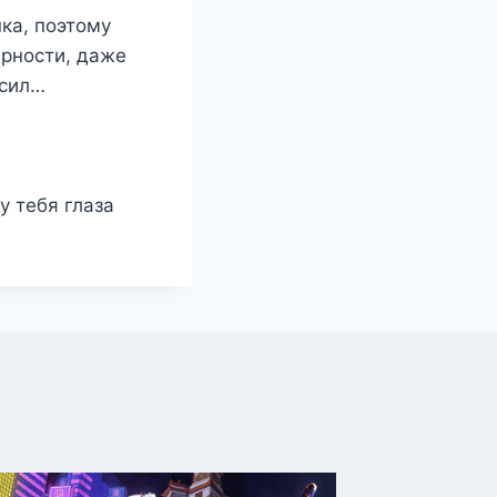
нка, поэтому
арности, даже
осил…
у тебя глаза