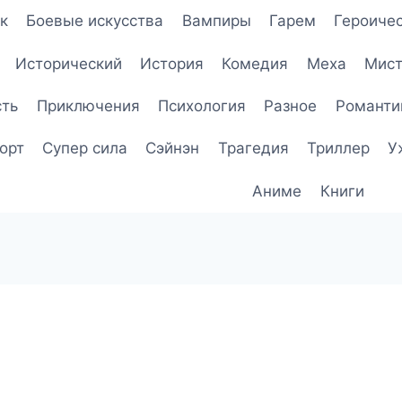
к
Боевые искусства
Вампиры
Гарем
Героичес
Исторический
История
Комедия
Меха
Мист
сть
Приключения
Психология
Разное
Романти
орт
Супер сила
Сэйнэн
Трагедия
Триллер
У
Аниме
Книги