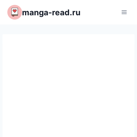
Перейти
manga-read.ru
к
содержимому