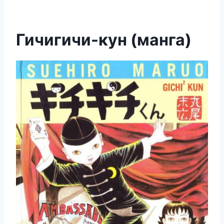
Гичигичи-кун (манга)