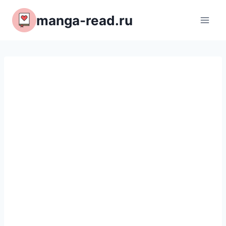
Перейти
manga-read.ru
к
содержимому