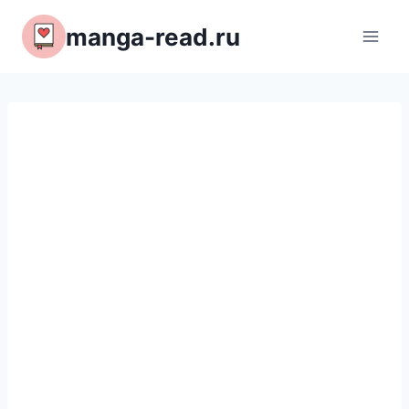
Перейти
manga-read.ru
к
содержимому