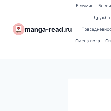
Перейти
Безумие
Боеви
к
содержимому
Дружба
manga-read.ru
Повседневно
Смена пола
Сп