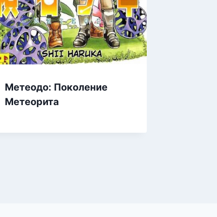
Ангель
Метеодо: Поколение
Метеорита