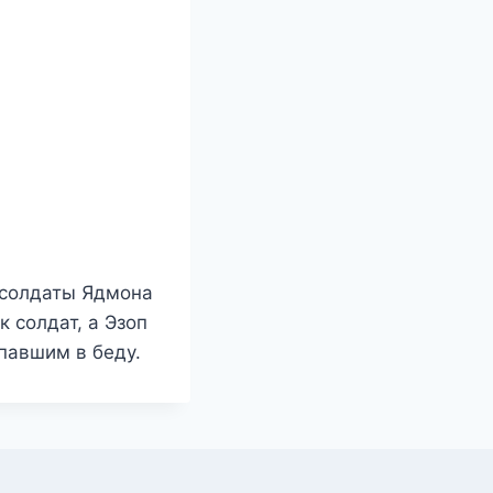
 солдаты Ядмона
 солдат, а Эзоп
павшим в беду.