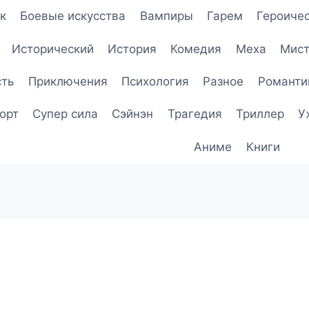
к
Боевые искусства
Вампиры
Гарем
Героичес
Исторический
История
Комедия
Меха
Мист
сть
Приключения
Психология
Разное
Романти
орт
Супер сила
Сэйнэн
Трагедия
Триллер
У
Аниме
Книги