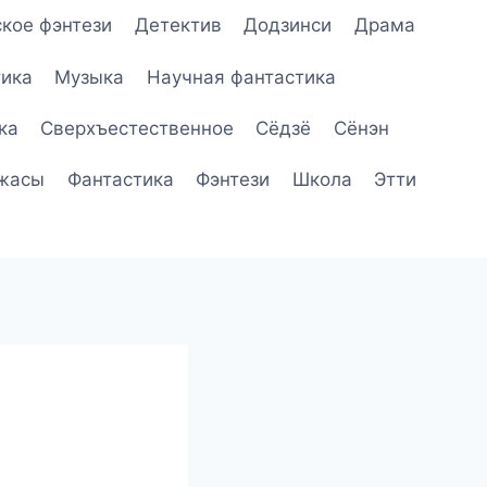
кое фэнтези
Детектив
Додзинси
Драма
ика
Музыка
Научная фантастика
ка
Сверхъестественное
Сёдзё
Сёнэн
жасы
Фантастика
Фэнтези
Школа
Этти