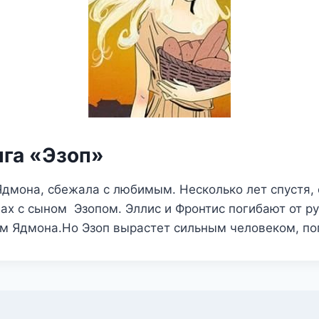
нга «Эзоп»
Ядмона, сбежала с любимым. Несколько лет спустя,
ах с сыном Эзопом. Эллис и Фронтис погибают от рук
ом Ядмона.Но Эзоп вырастет сильным человеком, по