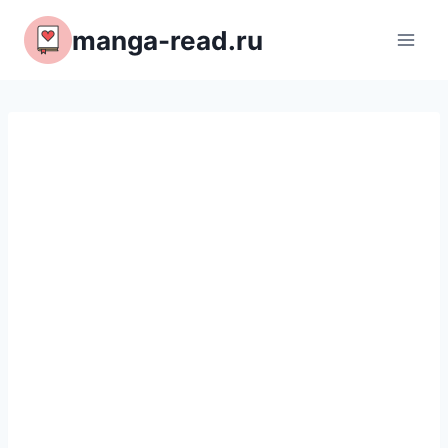
Перейти
manga-read.ru
к
содержимому