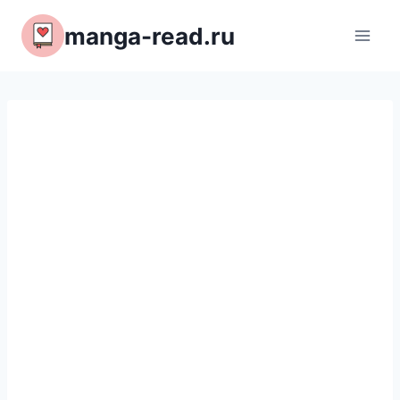
Перейти
manga-read.ru
к
содержимому