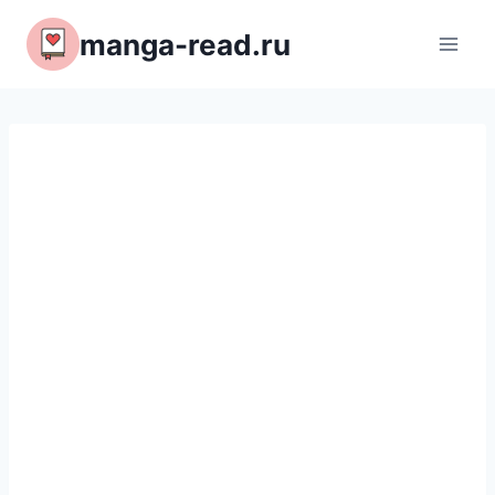
Перейти
manga-read.ru
к
содержимому