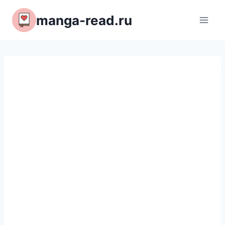
Перейти
manga-read.ru
к
содержимому