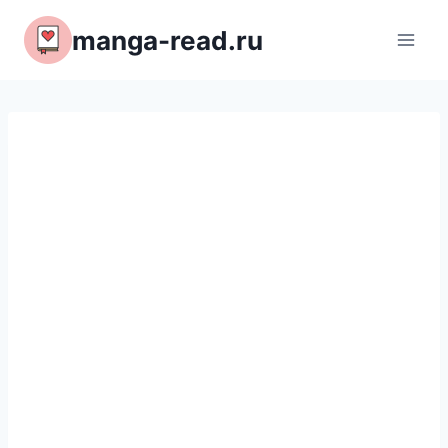
Перейти
manga-read.ru
к
содержимому