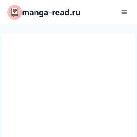
Перейти
manga-read.ru
к
содержимому