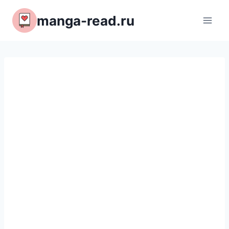
Перейти
manga-read.ru
к
содержимому